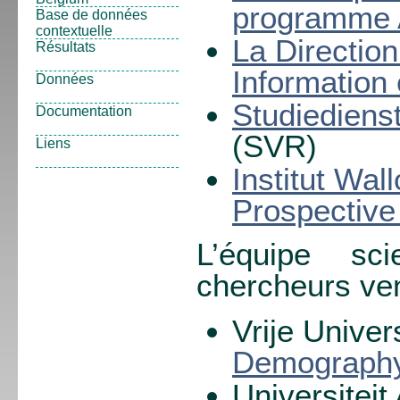
programme
Base de données
contextuelle
La Direction
Résultats
Information
Données
Studiediens
Documentation
(SVR)
Liens
Institut Wal
Prospective 
L’équipe sc
chercheurs ven
Vrije Univer
Demograph
Universitei