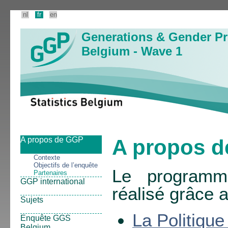
nl
fr
en
Generations & Gender 
Belgium - Wave 1
A propos de GGP
A propos d
Contexte
Objectifs de l’enquête
Le programm
Partenaires
GGP international
réalisé grâce a
Sujets
La Politique
Enquête GGS
Belgium