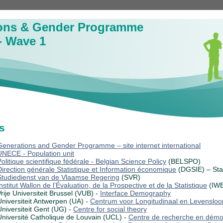
ons & Gender Programme
- Wave 1
s
Generations and Gender Programme – site internet international
UNECE - Population unit
Politique scientifique fédérale - Belgian Science Policy
(BELSPO)
Direction générale Statistique et Information économique
(DGSIE) – Stat
Studiedienst van de Vlaamse Regering
(SVR)
nstitut Wallon de l’Évaluation, de la Prospective et de la Statistique
(IW
Vrije Universiteit Brussel (VUB) -
Interface Demography
Universiteit Antwerpen (UA) -
Centrum voor Longitudinaal en Levenslo
Universiteit Gent (UG) -
Centre for social theory
Université Catholique de Louvain (UCL) -
Centre de recherche en démog