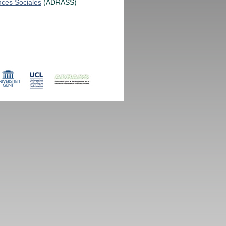
nces Sociales
(ADRASS)