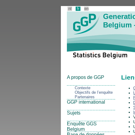
nl
fr
en
Generati
Belgium 
Lien
A propos de GGP
Contexte
Objectifs de l’enquête
Partenaires
GGP international
I
Sujets
Enquête GGS
Belgium
Base de données