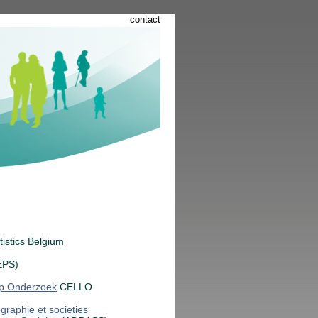
contact
istics Belgium
EPS)
op Onderzoek
CELLO
raphie et societies